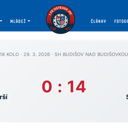
MLÁDEŽ
ČLÁNKY
FOTOG
18 KOLO · 29. 3. 2026 · SH BUDIŠOV NAD BUDIŠOVKO
0 : 14
rší