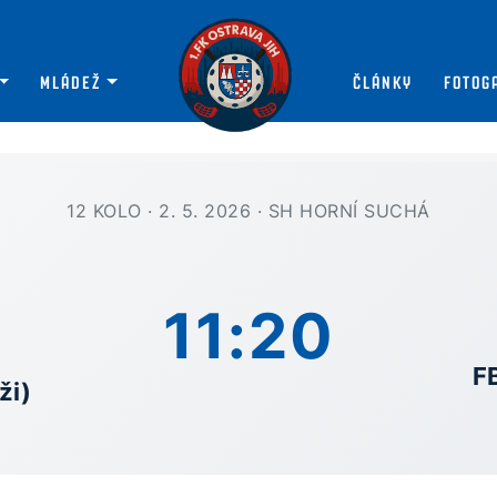
MLÁDEŽ
ČLÁNKY
FOTOG
12 KOLO · 2. 5. 2026 · SH HORNÍ SUCHÁ
11:20
F
ži)