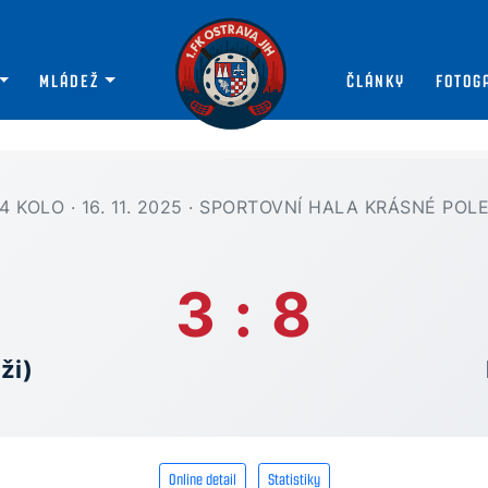
MLÁDEŽ
ČLÁNKY
FOTOG
4 KOLO · 16. 11. 2025 · SPORTOVNÍ HALA KRÁSNÉ POL
3 : 8
ži)
Online detail
Statistiky