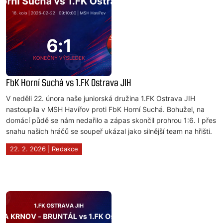
FbK Horní Suchá vs 1.FK Ostrava JIH
V neděli 22. února naše juniorská družina 1.FK Ostrava JIH
nastoupila v MSH Havířov proti FbK Horní Suchá. Bohužel, na
domácí půdě se nám nedařilo a zápas skončil prohrou 1:6. I přes
snahu našich hráčů se soupeř ukázal jako silnější team na hřišti.
22. 2. 2026 | Redakce