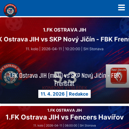
1. FK Ostrava JIH – Florbalový klub Ostrav
1.FK Ostrava JIH (muži) vs SKP Nový Jičín - FBK
Frenštát
11. 4. 2026
|
Redakce