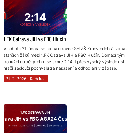
1.FK Ostrava JIH vs FBC Hlučín
V sobotu 21. února se na palubovce SH ZŠ Krnov odehrál zápas
starších žáků mezi 1.FK Ostrava JIH a FBC Hlučín. Domácí tým
bohužel utrpěl prohru se skóre 2:14. I přes vysoký výsledek si
hráči zaslouží pochvalu za nasazení a odhodlání v zápase.
21. 2. 2026 | Redakce