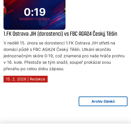
1.FK Ostrava JIH (dorostenci) vs FBC AGA24 Český Těšín
V neděli 15. února se dorostenci 1.FK Ostrava JIH střetli na
domácí půdě s FBC AGA24 Český Těšín. Utkání skončilo
jednoznačným skóre 0:19, což znamená pro naše hráče prohru
v 16. kole. Přestože se tým snažil, soupeř prokázal svou
převahu po celou dobu zápasu.
15. 2. 2026 | Redakce
Archiv článků