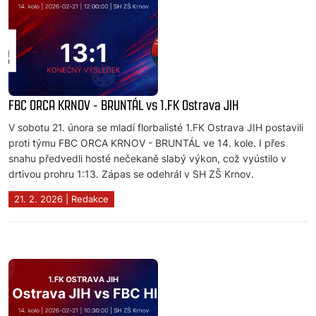
FBC ORCA KRNOV - BRUNTÁL vs 1.FK Ostrava JIH
V sobotu 21. února se mladí florbalisté 1.FK Ostrava JIH postavili
proti týmu FBC ORCA KRNOV - BRUNTÁL ve 14. kole. I přes
snahu předvedli hosté nečekaně slabý výkon, což vyústilo v
drtivou prohru 1:13. Zápas se odehrál v SH ZŠ Krnov.
21. 2. 2026 | Redakce