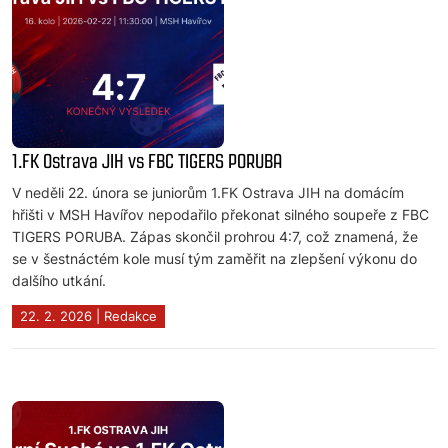
1.FK Ostrava JIH vs FBC TIGERS PORUBA
V neděli 22. února se juniorům 1.FK Ostrava JIH na domácím
hřišti v MSH Havířov nepodařilo překonat silného soupeře z FBC
TIGERS PORUBA. Zápas skončil prohrou 4:7, což znamená, že
se v šestnáctém kole musí tým zaměřit na zlepšení výkonu do
dalšího utkání.
22. 2. 2026 | Redakce